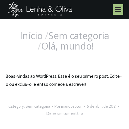
Início
Sem categoria
Você está aqui:
Olá, mundo!
Boas-vindas ao WordPress. Esse é o seu primeiro post. Edite-
o ou exclua-o, e então comece a escrever!
Category:
Sem categoria
Por
marioceccon
5 de abril de 2021
Deixe um comentário