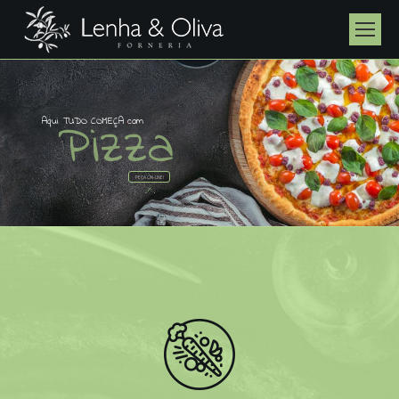
P
i
z
z
a
A
q
u
i
T
U
D
O
C
O
M
E
Ç
A
c
o
m
PEÇA ON-LINE!