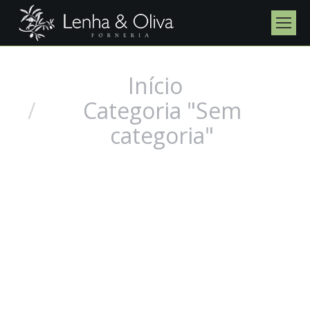
Início
Você está aqui:
Categoria "Sem
categoria"
Olá, mundo!
Sem categoria
Por
marioceccon
5 de abril de 2021
Deixe um comentário
Boas-vindas ao WordPress. Esse é o seu primeiro post.