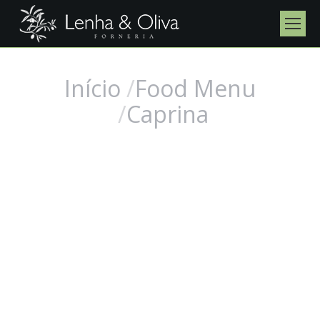
Início
Food Menu
Você está aqui:
Caprina