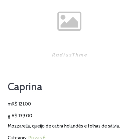
Caprina
m
R$
121.00
g
R$
139.00
Mozzarella, queijo de cabra holandês e folhas de sálvia.
Category:
Pizzas 6