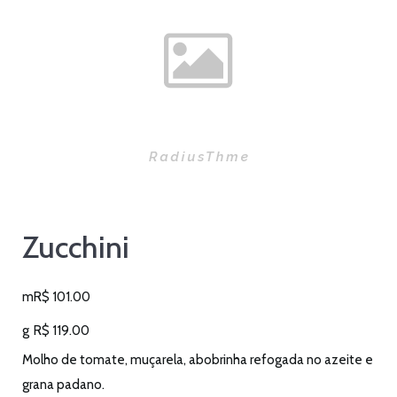
Zucchini
m
R$
101.00
g
R$
119.00
Molho de tomate, muçarela, abobrinha refogada no azeite e
grana padano.