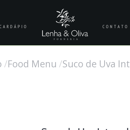
CARDÁPIO
CONTATO
o
Food Menu
Suco de Uva Int