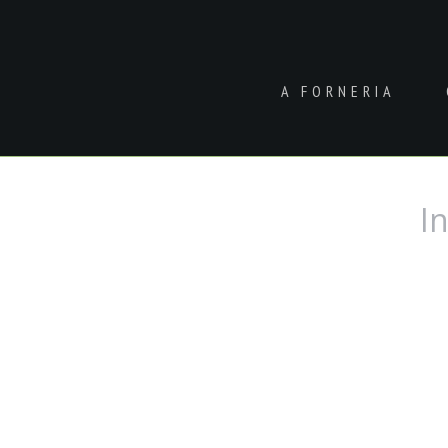
A FORNERIA
In
Você está aqui: