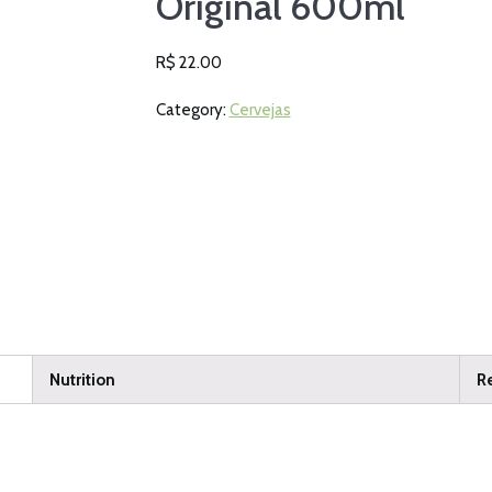
Original 600ml
R$
22.00
Category:
Cervejas
Nutrition
R