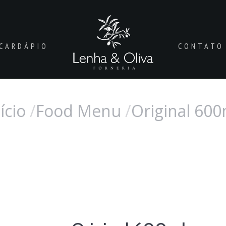
CARDÁPIO
CONTATO
ício
Food Menu
Original 600