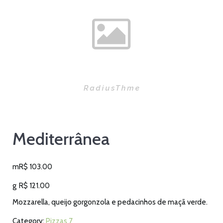
Mediterrânea
m
R$
103.00
g
R$
121.00
Mozzarella, queijo gorgonzola e pedacinhos de maçã verde.
Category:
Pizzas 7