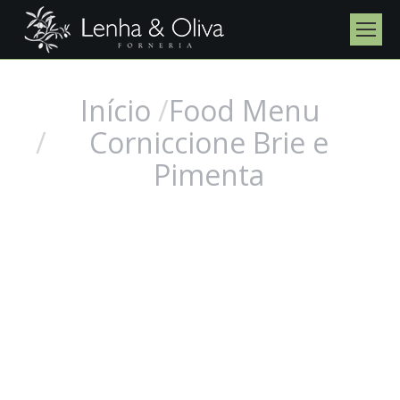
Início
Food Menu
Você está aqui:
Corniccione Brie e
Pimenta