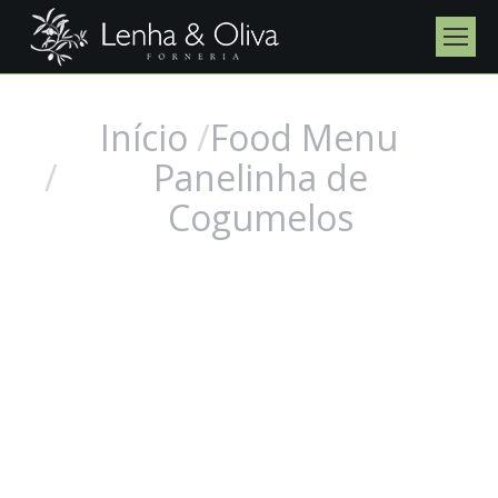
Início
Food Menu
Você está aqui:
Panelinha de
Cogumelos