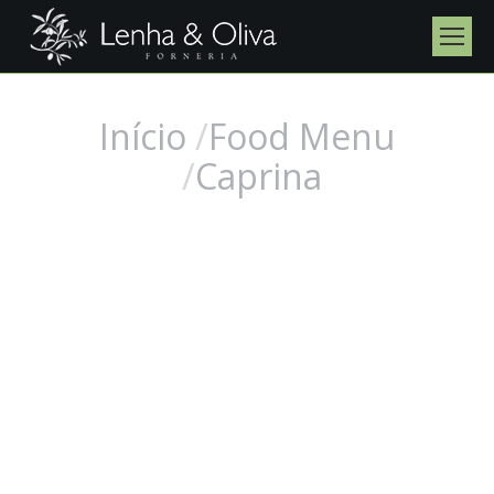
Início
Food Menu
Você está aqui:
Caprina