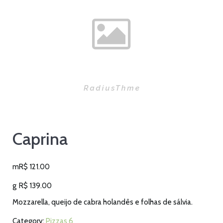
Caprina
m
R$
121.00
g
R$
139.00
Mozzarella, queijo de cabra holandês e folhas de sálvia.
Category:
Pizzas 6